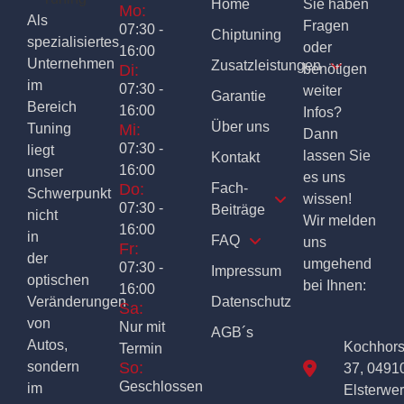
Home
Sie haben
Mo:
Als
Fragen
07:30 -
Chiptuning
spezialisiertes
oder
16:00
Unternehmen
Zusatzleistungen
Di:
benötigen
im
07:30 -
weiter
Garantie
Bereich
16:00
Infos?
Über uns
Tuning
Mi:
Dann
07:30 -
liegt
lassen Sie
Kontakt
16:00
unser
es uns
Do:
Fach-
Schwerpunkt
wissen!
07:30 -
Beiträge
nicht
Wir melden
16:00
in
FAQ
uns
Fr:
der
umgehend
07:30 -
Impressum
optischen
bei Ihnen:
16:00
Veränderungen
Datenschutz
Sa:
von
Nur mit
AGB´s
Autos,
Kochhor
Termin
sondern
So:
37, 0491
Geschlossen
im
Elsterwe