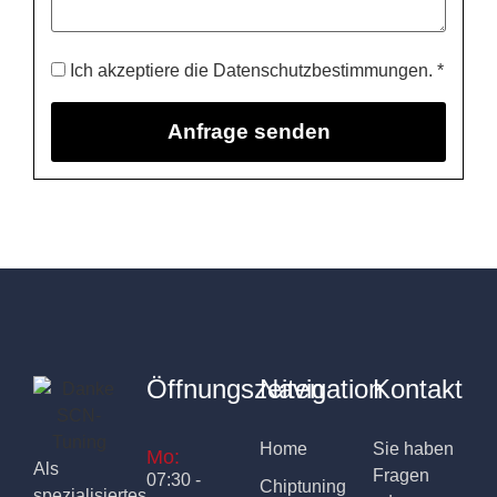
Ich akzeptiere die Datenschutzbestimmungen. *
Öffnungszeiten
Navigation
Kontakt
Home
Sie haben
Mo:
Als
Fragen
07:30 -
Chiptuning
spezialisiertes