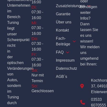
oder
16:00
Unternehmen
Zusatzleistungen
Di:
benötigen
im
07:30 -
weiter
Garantie
Bereich
16:00
Infos?
Über uns
Tuning
Mi:
Dann
07:30 -
liegt
lassen Sie
Kontakt
16:00
unser
es uns
Do:
Fach-
Schwerpunkt
wissen!
07:30 -
Beiträge
nicht
Wir melden
16:00
in
FAQ
uns
Fr:
der
umgehend
07:30 -
Impressum
optischen
bei Ihnen:
16:00
Veränderungen
Datenschutz
Sa:
von
Nur mit
AGB´s
Autos,
Kochhor
Termin
sondern
So:
37, 0491
Geschlossen
im
Elsterwe
Tuning
03533
durch
6070555